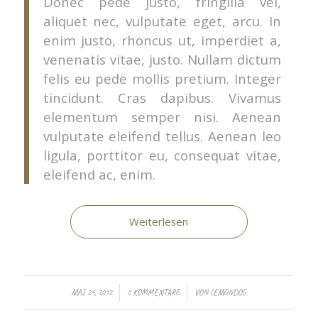
Donec pede justo, fringilla vel,
aliquet nec, vulputate eget, arcu. In
enim justo, rhoncus ut, imperdiet a,
venenatis vitae, justo. Nullam dictum
felis eu pede mollis pretium. Integer
tincidunt. Cras dapibus. Vivamus
elementum semper nisi. Aenean
vulputate eleifend tellus. Aenean leo
ligula, porttitor eu, consequat vitae,
eleifend ac, enim.
Weiterlesen
/
/
MAI 24, 2012
0 KOMMENTARE
VON
LEMONDOG