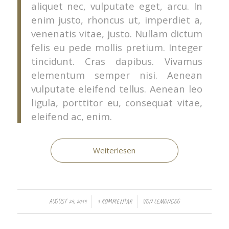
aliquet nec, vulputate eget, arcu. In
enim justo, rhoncus ut, imperdiet a,
venenatis vitae, justo. Nullam dictum
felis eu pede mollis pretium. Integer
tincidunt. Cras dapibus. Vivamus
elementum semper nisi. Aenean
vulputate eleifend tellus. Aenean leo
ligula, porttitor eu, consequat vitae,
eleifend ac, enim.
Weiterlesen
/
/
AUGUST 24, 2014
1 KOMMENTAR
VON
LEMONDOG