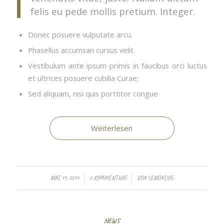
felis eu pede mollis pretium. Integer.
Donec posuere vulputate arcu.
Phasellus accumsan cursus velit.
Vestibulum ante ipsum primis in faucibus orci luctus
et ultrices posuere cubilia Curae;
Sed aliquam, nisi quis porttitor congue
Weiterlesen
/
/
MAI 11, 2014
0 KOMMENTARE
VON
LEMONDOG
NEWS