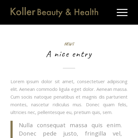
NEWS
A nice entry
Lorem ipsum dolor sit amet, consectetuer adipiscing
elit. Aenean commodo ligula eget dolor. Aenean massa.
Cum sociis natoque penatibus et magnis dis parturient
montes, nascetur ridiculus mus. Donec quam felis,
ultricies nec, pellentesque eu, pretium quis, sem.
Nulla consequat massa quis enim.
Donec pede justo, fringilla vel,