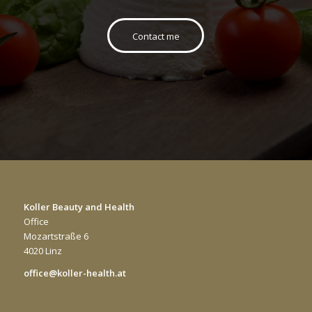
Contact me
Koller Beauty and Health
Office
Mozartstraße 6
4020 Linz
office@koller-health.at