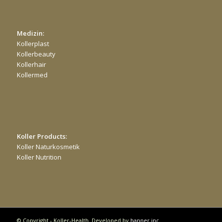
Medizin:
Kollerplast
Kollerbeauty
Kollerhair
Kollermed
Koller Products:
Koller Naturkosmetik
Koller Nutrition
© Copyright - Koller-Health. Developed by
hanner inc.