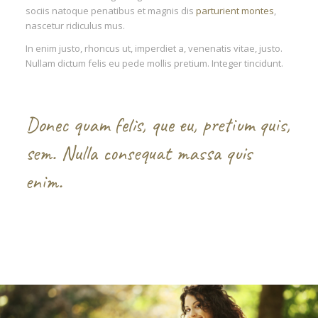
sociis natoque penatibus et magnis dis
parturient montes
,
nascetur ridiculus mus.
In enim justo, rhoncus ut, imperdiet a, venenatis vitae, justo.
Nullam dictum felis eu pede mollis pretium. Integer tincidunt.
Donec quam felis, que eu, pretium quis,
sem. Nulla consequat massa quis
enim.